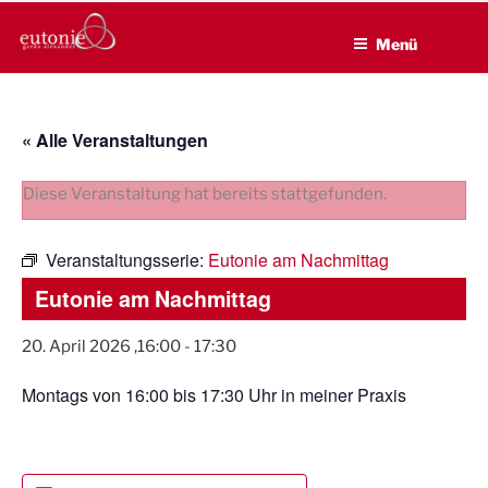
EUTONIE.DE
Zum
Lebensbalance durch körperliche Selbsterfahrung
Inhalt
Menü
springen
« Alle Veranstaltungen
Diese Veranstaltung hat bereits stattgefunden.
Veranstaltungsserie:
Eutonie am Nachmittag
Eutonie am Nachmittag
20. April 2026 ,16:00
-
17:30
Montags von 16:00 bis 17:30 Uhr in meiner Praxis