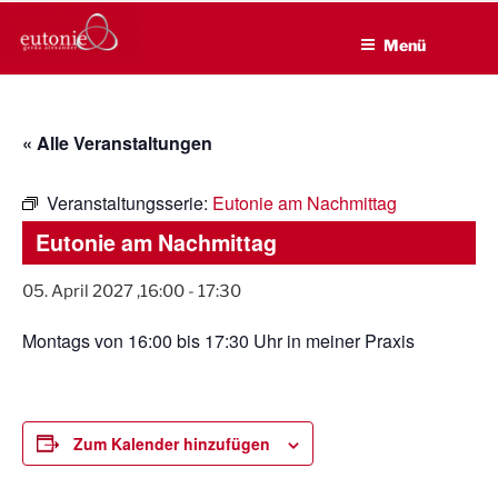
EUTONIE.DE
Zum
Lebensbalance durch körperliche Selbsterfahrung
Inhalt
Menü
springen
« Alle Veranstaltungen
Veranstaltungsserie:
Eutonie am Nachmittag
Eutonie am Nachmittag
05. April 2027 ,16:00
-
17:30
Montags von 16:00 bis 17:30 Uhr in meiner Praxis
Zum Kalender hinzufügen