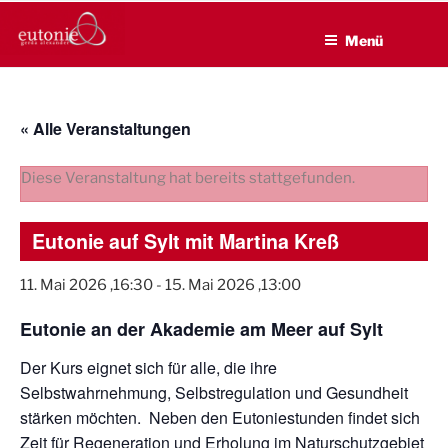
EUTONIE.DE
Zum
Lebensbalance durch körperliche Selbsterfahrung
Inhalt
Menü
springen
« Alle Veranstaltungen
Diese Veranstaltung hat bereits stattgefunden.
Eutonie auf Sylt mit Martina Kreß
11. Mai 2026 ,16:30
-
15. Mai 2026 ,13:00
Eutonie an der Akademie am Meer auf Sylt
Der Kurs eignet sich für alle, die ihre
Selbstwahrnehmung, Selbstregulation und Gesundheit
stärken möchten. Neben den Eutoniestunden findet sich
Zeit für Regeneration und Erholung im Naturschutzgebiet