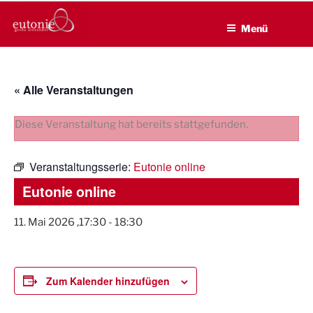
EUTONIE.DE
Zum
Lebensbalance durch körperliche Selbsterfahrung
Inhalt
Menü
springen
« Alle Veranstaltungen
Diese Veranstaltung hat bereits stattgefunden.
Veranstaltungsserie:
Eutonie online
Eutonie online
11. Mai 2026 ,17:30
-
18:30
Zum Kalender hinzufügen