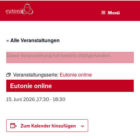
EUTONIE.DE
Zum
Lebensbalance durch körperliche Selbsterfahrung
Inhalt
Menü
springen
« Alle Veranstaltungen
Diese Veranstaltung hat bereits stattgefunden.
Veranstaltungsserie:
Eutonie online
Eutonie online
15. Juni 2026 ,17:30
-
18:30
Zum Kalender hinzufügen