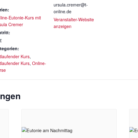
ursula.cremer@t-
rien:
online.de
line-Eutonie-Kurs mit
Veranstalter-Website
sula Cremer
anzeigen
tritt:
€
tegorien:
rtlaufender Kurs
,
rtlaufender Kurs
,
Online-
rse
ungen