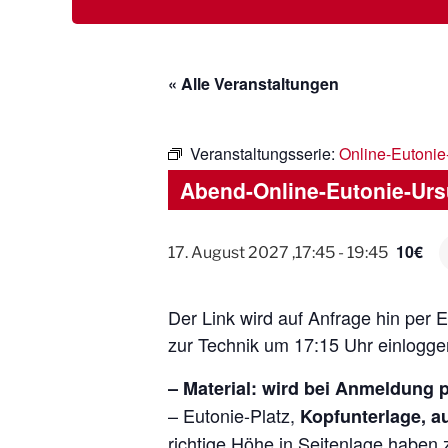
Zum
EUTONIE.DE
Lebensbalance durch körperliche Selbsterfahrung
Inhalt
springen
« Alle Veranstaltungen
Veranstaltungsserie:
Online-Eutonie
Abend-Online-Eutonie-Urs
10€
17. August 2027 ,17:45
-
19:45
Der Link wird auf Anfrage hin per 
zur Technik um 17:15 Uhr einlogg
– Material: wird bei Anmeldung 
– Eutonie-Platz,
Kopfunterlage, au
richtige Höhe in Seitenlage haben