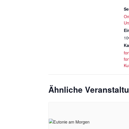
Se
On
Ur
Ein
10
Ka
fo
fo
Ku
Ähnliche Veranstalt