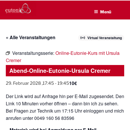
EUTONIE.DE
Zum
Lebensbalance durch körperliche Selbsterfahrung
Inhalt
Menü
springen
« Alle Veranstaltungen
Virtual Veranstaltung
Veranstaltungsserie:
Online-Eutonie-Kurs mit Ursula
Cremer
Abend-Online-Eutonie-Ursula Cremer
10€
29. Februar 2028 ,17:45
-
19:45
Der Link wird auf Anfrage hin per E-Mail zugesendet. Den
Link 10 Minuten vorher öffnen – dann bin ich zu sehen.
Bei Fragen zur Technik um 17:15 Uhr einloggen und mich
anrufen unter 0049 160 56 83596
– Material: wird bei Anmeldung per E-Mail