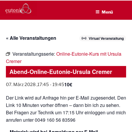
EUTONIE.DE
Zum
Lebensbalance durch körperliche Selbsterfahrung
Inhalt
Menü
springen
« Alle Veranstaltungen
Virtual Veranstaltung
Veranstaltungsserie:
Online-Eutonie-Kurs mit Ursula
Cremer
Abend-Online-Eutonie-Ursula Cremer
10€
07. März 2028 ,17:45
-
19:45
Der Link wird auf Anfrage hin per E-Mail zugesendet. Den
Link 10 Minuten vorher öffnen – dann bin ich zu sehen.
Bei Fragen zur Technik um 17:15 Uhr einloggen und mich
anrufen unter 0049 160 56 83596
– Material: wird bei Anmeldung per E-Mail