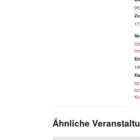
05
Ze
17
Se
On
Ur
Ein
10
Ka
fo
fo
Ku
Ähnliche Veranstalt