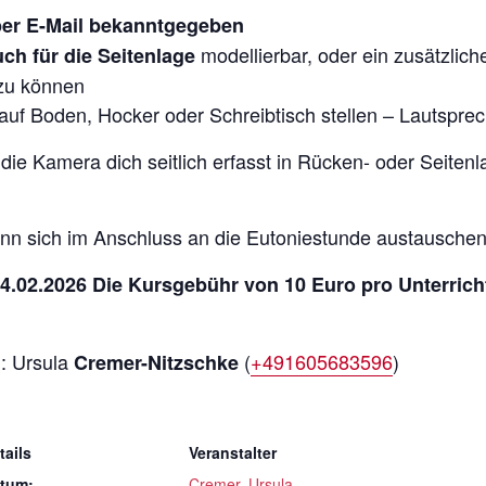
per E-Mail bekanntgegeben
modellierbar, oder ein zusätzlic
ch für die Seitenlage
 zu können
auf Boden, Hocker oder Schreibtisch stellen – Lautspr
 die Kamera dich seitlich erfasst in Rücken- oder Seiten
nn sich im Anschluss an die Eutoniestunde austauschen
4.02.2026 Die Kursgebühr von 10 Euro pro Unterrich
i: Ursula
(
+491605683596
)
Cremer-Nitzschke
tails
Veranstalter
tum:
Cremer, Ursula