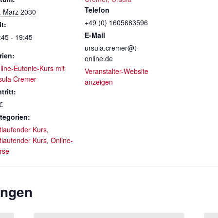
Telefon
. März 2030
+49 (0) 1605683596
it:
E-Mail
:45 - 19:45
ursula.cremer@t-
rien:
online.de
line-Eutonie-Kurs mit
Veranstalter-Website
sula Cremer
anzeigen
tritt:
€
tegorien:
rtlaufender Kurs
,
rtlaufender Kurs
,
Online-
rse
ungen