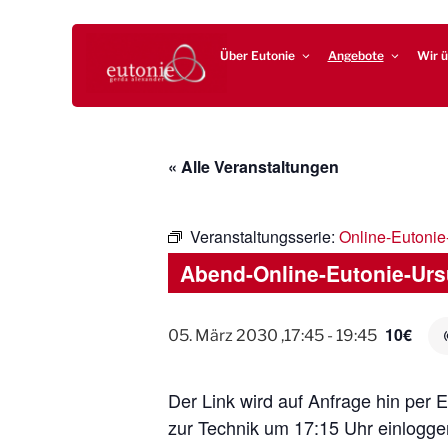
Zum
EUTONIE.DE
Lebensbalance durch körperliche Selbsterfahrung
Inhalt
Über Eutonie
Angebote
Wir ü
springen
« Alle Veranstaltungen
Veranstaltungsserie:
Online-Eutonie
Abend-Online-Eutonie-Urs
10€
05. März 2030 ,17:45
-
19:45
Der Link wird auf Anfrage hin per 
zur Technik um 17:15 Uhr einlogg