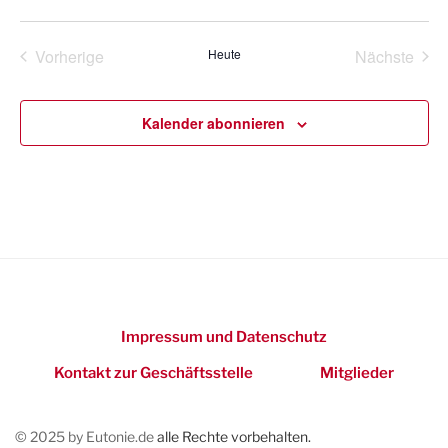
e
D
i
s
a
Vorherige
Heute
Nächste
t
Veranstaltungen
Veransta
u
m
Kalender abonnieren
w
ä
h
l
e
n
.
Impressum und Datenschutz
Kontakt zur Geschäftsstelle
Mitglieder
© 2025 by Eutonie.de
alle Rechte vorbehalten.