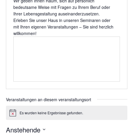
Wir geben Ihnen Raum, sich auf persönlich
t
bedeutsame Weise mit Fragen zu Ihrem Beruf oder
e
Ihrer Lebensgestaltung auseinanderzusetzen.
Erleben Sie unser Haus in unseren Seminaren oder
mit Ihren eigenen Veranstaltungen – Sie sind herzlich
willkommen!
Veranstaltungen an diesem veranstaltungsort
Es wurden keine Ergebnisse gefunden.
H
i
n
Anstehende
w