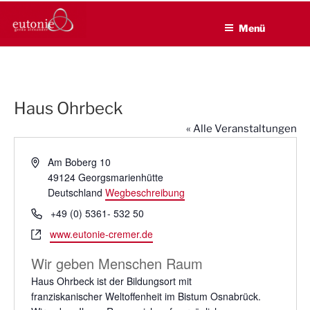
EUTONIE.DE
Zum
Lebensbalance durch körperliche Selbsterfahrung
Inhalt
Menü
springen
Haus Ohrbeck
« Alle Veranstaltungen
A
Am Boberg 10
d
49124
Georgsmarienhütte
r
Deutschland
Wegbeschreibung
e
T
+49 (0) 5361- 532 50
s
e
W
www.eutonie-cremer.de
s
l
e
e
e
Wir geben Menschen Raum
b
f
s
Haus Ohrbeck ist der Bildungsort mit
o
e
franziskanischer Weltoffenheit im Bistum Osnabrück.
n
i