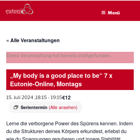
EUTONIE.DE
Zum
Lebensbalance durch körperliche Selbsterfahrung
Inhalt
Menü
springen
« Alle Veranstaltungen
Diese Veranstaltung hat bereits stattgefunden.
„My body is a good place to be“ 7 x
Eutonie-Online, Montags
€12
15. Juli 2024 ,18:15
-
19:15
Serientermin
(Alle ansehen)
Lerne die verborgene Power des Spürens
kennen. Indem
du die Strukturen deines Körpers erkundest, erlebst du
wie du Spannungen regulieren und innere Stabilität