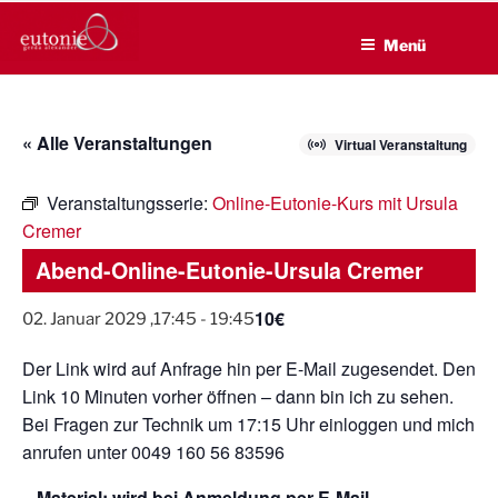
EUTONIE.DE
Zum
Lebensbalance durch körperliche Selbsterfahrung
Inhalt
Menü
springen
« Alle Veranstaltungen
Virtual Veranstaltung
Veranstaltungsserie:
Online-Eutonie-Kurs mit Ursula
Cremer
Abend-Online-Eutonie-Ursula Cremer
10€
02. Januar 2029 ,17:45
-
19:45
Der Link wird auf Anfrage hin per E-Mail zugesendet. Den
Link 10 Minuten vorher öffnen – dann bin ich zu sehen.
Bei Fragen zur Technik um 17:15 Uhr einloggen und mich
anrufen unter 0049 160 56 83596
– Material: wird bei Anmeldung per E-Mail